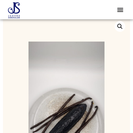
Start
/
Alle Produkte
/ Trompe l’oeil Vanille