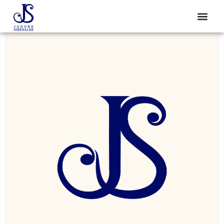
Start
/
Tägliches Angebot
/ Macaron Haselnuss